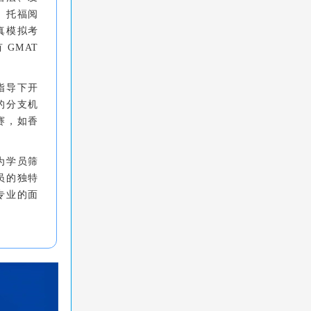
、托福阅
真模拟考
GMAT
指导下开
的分支机
赛，如香
为学员筛
员的独特
专业的面