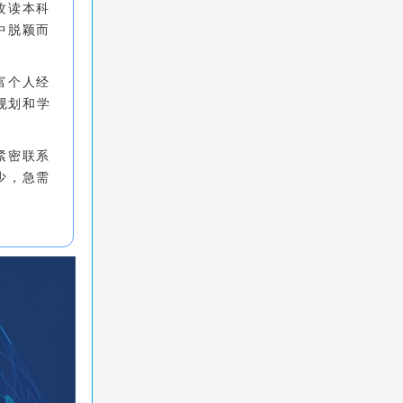
攻读本科
中脱颖而
富个人经
规划和学
紧密联系
少，急需