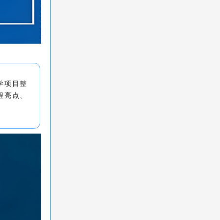
学项目整
程亮点、