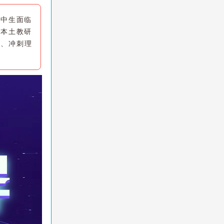
高中生面临
托本土教研
升、冲刺理