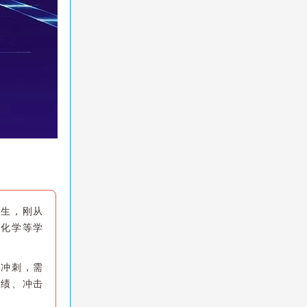
新生，刚从
、化学等学
考冲刺，需
成绩、冲击