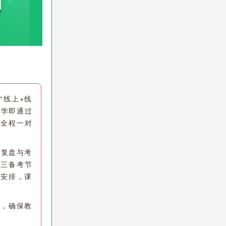
“线上+线
入学即通过
，全程一对
题复盘与考
高三备考节
间安排，课
统，确保教