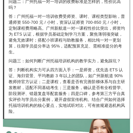
问题二：广州托福一对一培训的收费标准是怎样的，性价比高
吗？
答：广州托福一对一培训收费受师资、课时、课程类型影响，普
通师资 550-700 元 / 小时，资深认证师资 700-850 元 / 小时，
定制课程费用略高。广州新航道一对一课程性价比突出，师资均
为 ETS 认证，根据学员基础定制学习方案，聚焦薄弱项突破，
避免无效课时；搭配小班课程与助教服务，相比纯一对一更划
算，往期学员提分率达 95%，适配预算充足、需精准提分的考
生。
问题三：如何判断广州托福培训机构的教学实力，避免踩坑？
答：判断机构实力可从四方面入手：一是师资，优先选 ETS 认
证、海归背景、平均教龄 3 年以上的团队，如广州新航道 90%
教师持官方认证；二是课程，查看是否有完善阶梯体系与自主研
发教材，适配不同基础考生；三是服务，确认是否有全程督学、
阶段测评、错题复盘等配套服务；四是口碑，参考第三方平台真
实评价与学员出分案例，避开虚假宣传机构。结合广州如何选择
托福培训机构的核心要点，实地试听对比，可有效规避选机构风
险。