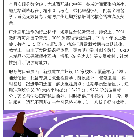
个月实现分数突破，尤其适配基础中等、备考时间紧张的考生。
短期培训核心在于精准直击考点、强化解题技巧、配套全程督
学，避免无效备考，这与广州短期托福培训的核心需求高度契
合。
广州新航道作为行业标杆，短期提分优势突出。师资上，70%
教师有海外留学背景，90% 为英语专业出身，平均 4 年以上教
龄，持有 ETS 官方认证资质，精准把握最新考纲与出题规律。
教学上，自主研发阶梯课程体系，覆盖基础到冲刺全阶段，8-10
人精品小班保障师生互动，搭配《9 分达人》等专属教材，针对
性提升听说读写能力。
服务与口碑层面，新航道在广州设 11 家校区，覆盖核心区域，
通勤便捷；配备专属助教全程督学，阶段测评 + 错题复盘 + 实
时答疑，跟进学习进度，解决拖延痛点；往期学员数据显示，短
期冲刺班学员 30 天内平均提分 15-20 分，92% 学员达目标
分，家长与学员口碑稳居前列。同时提供广州托福一对一培训定
制服务，适配不同基础与学习风格考生，进一步提升提分效率。