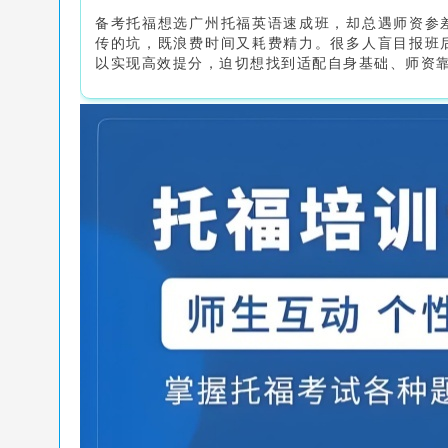
备考托福想选广州托福英语速成班，却总遇师资参
传的坑，既浪费时间又耗费精力。很多人盲目报班
以实现高效提分，迫切想找到适配自身基础、师资