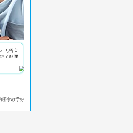
成班无需盲
想了解课
构哪家教学好