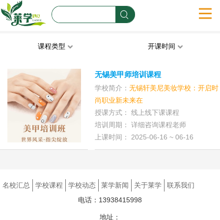
首页
课程类型
开课时间
名校汇总
技能培训
职业资格
学历学位
管理培训
无锡美甲师培训课程
学校简介：
无锡轩美尼美妆学校：开启时
学校课程
文体才艺
工程建筑
财经培训
国际学校
--
尚职业新未来在
授课方式： 线上线下课课程
学校动态
语言培训
出国留学
补习辅导
互联网it
培训周期： 详细咨询课程老师
上课时间： 2025-06-16 ~ 06-16
莱学新闻
关于莱学
名校汇总
学校课程
学校动态
莱学新闻
关于莱学
联系我们
联系我们
电话：13938415998
地址：