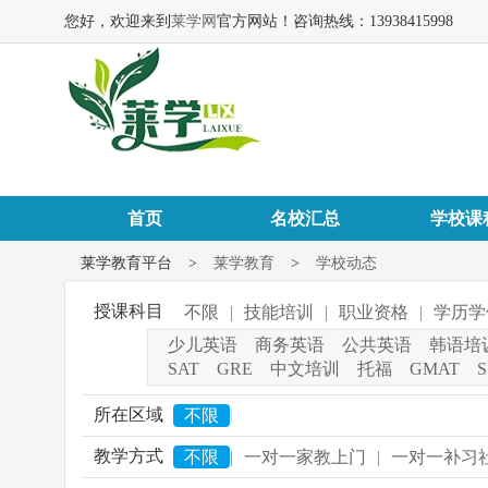
您好，欢迎来到
莱学网
官方网站！咨询热线：13938415998
首页
名校汇总
学校课
莱学教育平台
>
莱学教育
>
学校动态
授课科目
不限
|
技能培训
|
职业资格
|
学历学
少儿英语
商务英语
公共英语
韩语培
SAT
GRE
中文培训
托福
GMAT
S
所在区域
|
不限
教学方式
不限
|
一对一家教上门
|
一对一补习