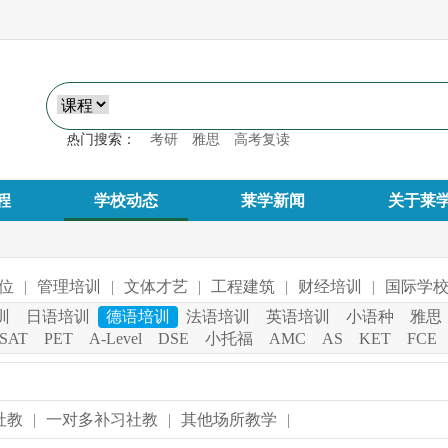
热门搜索：
考研
雅思
高考复读
程
学校动态
莱学新闻
关于莱
位
|
管理培训
|
文体才艺
|
工程建筑
|
财经培训
|
国际学
训
日语培训
德语培训
法语培训
英语培训
小语种
雅思
SAT
PET
A-Level
DSE
小托福
AMC
AS
KET
FCE
社教
|
一对多补习社教
|
其他场所教学
|