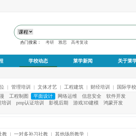
热门搜索：
考研
雅思
高考复读
程
学校动态
莱学新闻
关于莱
位
|
管理培训
|
文体才艺
|
工程建筑
|
财经培训
|
国际学
漫
工程制图
平面设计
网络运维
信息安全
软件开发
程培训
pmp认证培训
影视后期
游戏3D建模
鸿蒙开发
社教
|
一对多补习社教
|
其他场所教学
|