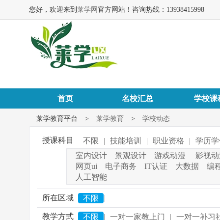
您好，欢迎来到
莱学网
官方网站！咨询热线：13938415998
首页
名校汇总
学校课
莱学教育平台
>
莱学教育
>
学校动态
授课科目
不限
|
技能培训
|
职业资格
|
学历学
室内设计
景观设计
游戏动漫
影视动
网页ui
电子商务
IT认证
大数据
编
人工智能
所在区域
|
不限
教学方式
不限
|
一对一家教上门
|
一对一补习