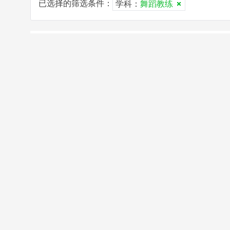
已选择的筛选条件：
学科：
舞蹈教练
已选择