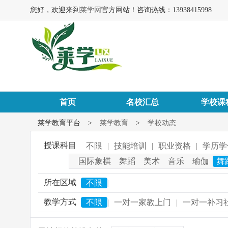
您好，欢迎来到
莱学网
官方网站！咨询热线：13938415998
首页
名校汇总
学校课
莱学教育平台
>
莱学教育
>
学校动态
授课科目
不限
|
技能培训
|
职业资格
|
学历学
国际象棋
舞蹈
美术
音乐
瑜伽
舞
所在区域
|
不限
教学方式
不限
|
一对一家教上门
|
一对一补习