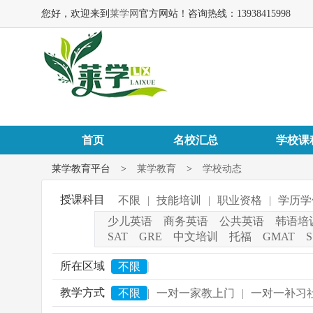
您好，欢迎来到
莱学网
官方网站！咨询热线：13938415998
首页
名校汇总
学校课
莱学教育平台
>
莱学教育
>
学校动态
授课科目
不限
|
技能培训
|
职业资格
|
学历学
少儿英语
商务英语
公共英语
韩语培
SAT
GRE
中文培训
托福
GMAT
S
所在区域
|
不限
教学方式
不限
|
一对一家教上门
|
一对一补习