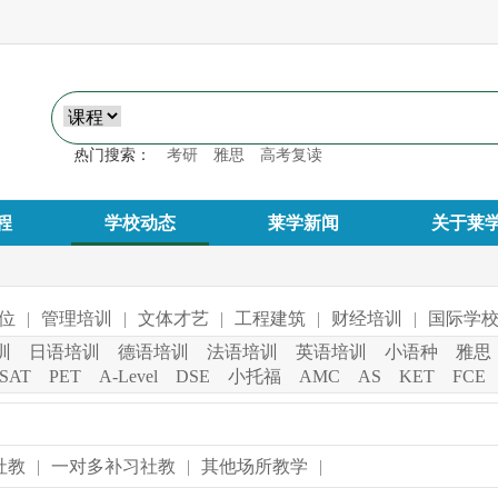
热门搜索：
考研
雅思
高考复读
程
学校动态
莱学新闻
关于莱
位
|
管理培训
|
文体才艺
|
工程建筑
|
财经培训
|
国际学
训
日语培训
德语培训
法语培训
英语培训
小语种
雅思
SAT
PET
A-Level
DSE
小托福
AMC
AS
KET
FCE
社教
|
一对多补习社教
|
其他场所教学
|