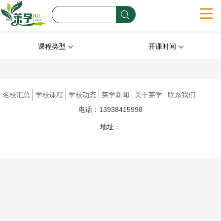
首页
课程类型
开课时间
名校汇总
技能培训
职业资格
学历学位
管理培训
学校课程
文体才艺
工程建筑
财经培训
国际学校
名校汇总
学校课程
学校动态
莱学新闻
关于莱学
联系我们
--
电话：13938415998
学校动态
语言培训
出国留学
补习辅导
互联网it
地址：
莱学新闻
豫ICP备2024081183号
关于莱学
联系我们